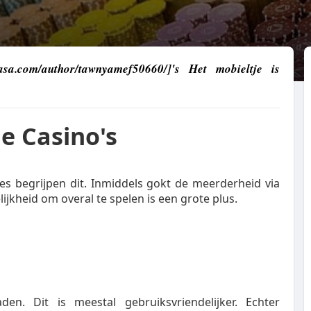
sa.com/author/tawnyamef50660/]'s Het mobieltje is
e Casino's
es begrijpen dit. Inmiddels gokt de meerderheid via
ijkheid om overal te spelen is een grote plus.
n. Dit is meestal gebruiksvriendelijker. Echter