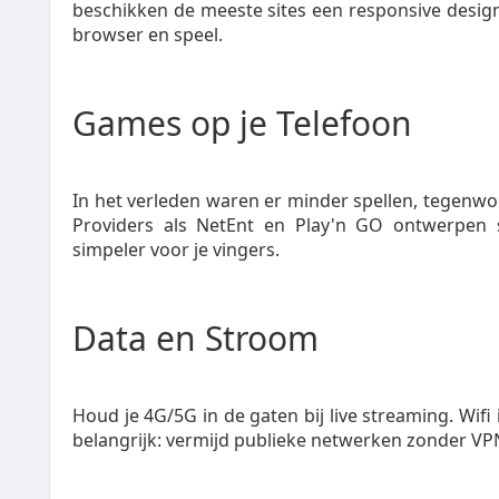
beschikken de meeste sites een responsive design
browser en speel.
Games op je Telefoon
In het verleden waren er minder spellen, tegenw
Providers als NetEnt en Play'n GO ontwerpen s
simpeler voor je vingers.
Data en Stroom
Houd je 4G/5G in de gaten bij live streaming. Wifi is
belangrijk: vermijd publieke netwerken zonder VP