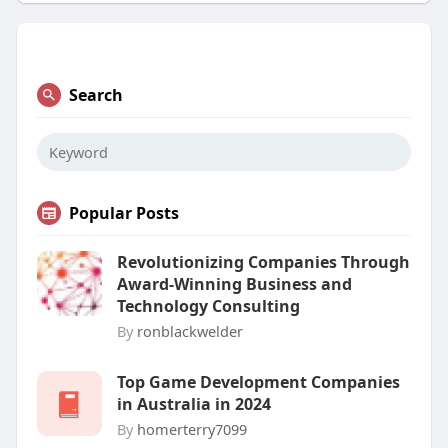
Search
Popular Posts
Revolutionizing Companies Through
Award-Winning Business and
Technology Consulting
By
ronblackwelder
Top Game Development Companies
in Australia in 2024
By
homerterry7099