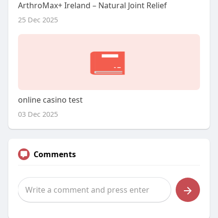
ArthroMax+ Ireland – Natural Joint Relief
25 Dec 2025
online casino test
03 Dec 2025
Comments