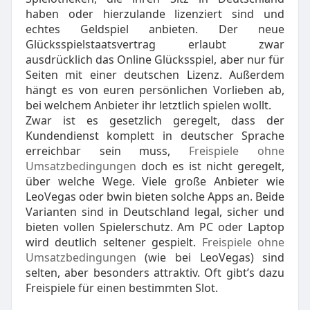
haben oder hierzulande lizenziert sind und
echtes Geldspiel anbieten. Der neue
Glücksspielstaatsvertrag erlaubt zwar
ausdrücklich das Online Glücksspiel, aber nur für
Seiten mit einer deutschen Lizenz. Außerdem
hängt es von euren persönlichen Vorlieben ab,
bei welchem Anbieter ihr letztlich spielen wollt.
Zwar ist es gesetzlich geregelt, dass der
Kundendienst komplett in deutscher Sprache
erreichbar sein muss,
Freispiele ohne
Umsatzbedingungen
doch es ist nicht geregelt,
über welche Wege. Viele große Anbieter wie
LeoVegas oder bwin bieten solche Apps an. Beide
Varianten sind in Deutschland legal, sicher und
bieten vollen Spielerschutz. Am PC oder Laptop
wird deutlich seltener gespielt.
Freispiele ohne
Umsatzbedingungen
(wie bei LeoVegas) sind
selten, aber besonders attraktiv. Oft gibt’s dazu
Freispiele für einen bestimmten Slot.