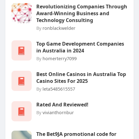
Revolutionizing Companies Through
Award-Winning Business and
Technology Consulting
By
ronblackwelder
Top Game Development Companies
in Australia in 2024
By
homerterry7099
Best Online Casinos in Australia Top
Casino Sites For 2025
By
leta5485615557
Rated And Reviewed!
By
vivianthornbur
The Bet9JA promotional code for