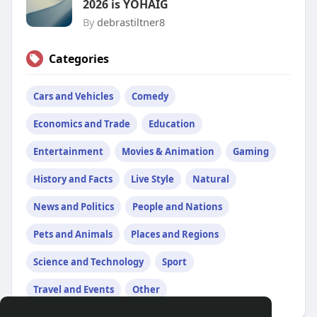
2026 is YOHAIG
By
debrastiltner8
Categories
Cars and Vehicles
Comedy
Economics and Trade
Education
Entertainment
Movies & Animation
Gaming
History and Facts
Live Style
Natural
News and Politics
People and Nations
Pets and Animals
Places and Regions
Science and Technology
Sport
Travel and Events
Other