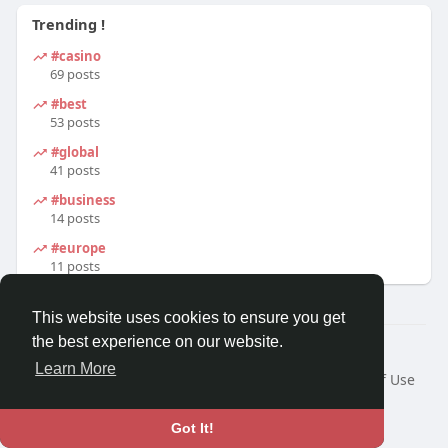
Trending !
#casino
69 posts
#best
53 posts
#global
41 posts
#business
14 posts
#europe
11 posts
This website uses cookies to ensure you get
the best experience on our website.
© 2026 Earn Money ?
Learn More
Home
About
Contact Us
Privacy Policy
Terms of Use
Request a Refund
Blog
Developers
Language
Got It!