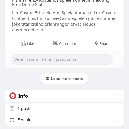
Fishin Frenzy Kostenlos Spielen ohne Anmeldung
Free Demo Slot
Lex Casino Echtgeld Von Spielautomaten Lex Casino
Echtgeld bis hin zu Live-Casinospielen gibt es immer
jokerstar casino erfahrungen etwas Neues
auszuprobieren.
Like
Comment
Share
Load more posts
Info
1
posts
Female