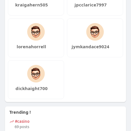
kraigahern505
jpcclarice7997
lorenahorrell
jymkandace9024
dickhaight700
Trending !
#casino
69 posts