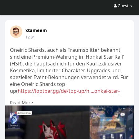
Guest
xtameem
12 w
Oneiric Shards, auch als Traumsplitter bekannt,
sind eine Premium-Währung in 'Honkai Star Rail'
(HSR), die hauptsächlich für den Kauf exklusiver
Kosmetika, limitierter Charakter-Upgrades und
spezieller Event-Belohnungen verwendet wird. Für
eine Oneiric Shards top
up(
https://lootbar.gg/de/top-up/h....onkai-star-
rail?utm_
) können Spieler auf vertrauenswürdige
Read More
Plattformen wie beispielsweise Codashop oder
SEAGM zurückgreifen, um ihre Bestände schnell
aufzufüllen. Diese Shards bieten direkte